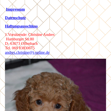
Impressum
Datenschutz
Haftungsausschluss
1.Vorsitzende: Christine Andres
Hamburger Str.80
D- 63073 Offenbach
Tel. 069 83830675
andres.christine@t-online.de