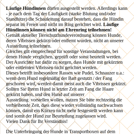
Läufige Hündinnen
dürfen ausgestellt werden. Allerdings kann
- je nach dem Tag der Läufigkeit (starke Blutung und/oder
Standhitze) die Schauleitung darauf bestehen, dass die Hündin
separat im Freien und nicht im Ring gerichtet wird.
Läufige
Hündinnen können nicht am Ehrenring teilnehmen!
Gemäß aktueller Tierschutzhundeverordnung können Hunde,
deren Vibrissen gekürzt oder entfernt wurden, nicht an unserer
Ausstellung teilnehmen.
Gleiches gilt entsprechend für sonstige Veranstaltungen, bei
denen Hunde verglichen, geprüft oder sonst beurteilt werden.
Der Ausrichter hat dafür zu sorgen, dass Hunde mit gekürzten
oder entfernten Vibrissen nicht gerichtet werden.
Dieses betrifft insbesondere Rassen wie Pudel, Schnauzer u.a.:
wenn dem Hund regelmäßig der Bart gestutzt / der Fang
geschoren wird, werden damit meist auch die Vibrissen gekürzt.
Sollten Sie Ihrem Hund in letzter Zeit am Fang die Haare
gekürzt haben, und den Hund auf unserer
Ausstellung vorstellen wollen, nutzen Sie bitte rechtzeitig die
verbleibende Zeit, dass diese wieder vollständig nachwachsen
können, damit ein Kürzen nicht mehr festgestellt werden kann
und somit der Hund zur Beurteilung zugelassen wird.
Vielen Dank für Ihr Verständnis!
Die Unterbringung der Hunde in Transportboxen auf dem