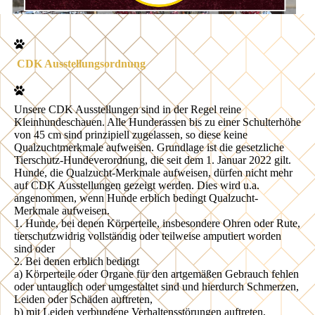
CDK Ausstellungsordnung
Unsere CDK Ausstellungen sind in der Regel reine
Kleinhundeschauen. Alle Hunderassen bis zu einer Schulterhöhe
von 45 cm sind prinzipiell zugelassen, so diese keine
Qualzuchtmerkmale aufweisen. Grundlage ist die gesetzliche
Tierschutz-Hundeverordnung, die seit dem 1. Januar 2022 gilt.
Hunde, die Qualzucht-Merkmale aufweisen, dürfen nicht mehr
auf CDK Ausstellungen gezeigt werden. Dies wird u.a.
angenommen, wenn Hunde erblich bedingt Qualzucht-
Merkmale aufweisen.
1. Hunde, bei denen Körperteile, insbesondere Ohren oder Rute,
tierschutzwidrig vollständig oder teilweise amputiert worden
sind oder
2. Bei denen erblich bedingt
a) Körperteile oder Organe für den artgemäßen Gebrauch fehlen
oder untauglich oder umgestaltet sind und hierdurch Schmerzen,
Leiden oder Schäden auftreten,
b) mit Leiden verbundene Verhaltensstörungen auftreten,