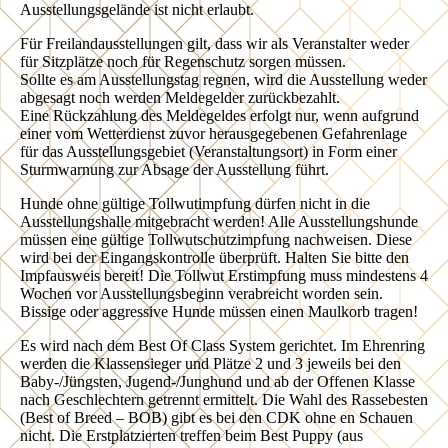
Ausstellungsgelände ist nicht erlaubt.
Für Freilandausstellungen gilt, dass wir als Veranstalter weder
für Sitzplätze noch für Regenschutz sorgen müssen.
Sollte es am Ausstellungstag regnen, wird die Ausstellung weder
abgesagt noch werden Meldegelder zurückbezahlt.
Eine Rückzahlung des Meldegeldes erfolgt nur, wenn aufgrund
einer vom Wetterdienst zuvor herausgegebenen Gefahrenlage
für das Ausstellungsgebiet (Veranstaltungsort) in Form einer
Sturmwarnung zur Absage der Ausstellung führt.
Hunde ohne gültige Tollwutimpfung dürfen nicht in die
Ausstellungshalle mitgebracht werden! Alle Ausstellungshunde
müssen eine gültige Tollwutschutzimpfung nachweisen. Diese
wird bei der Eingangskontrolle überprüft. Halten Sie bitte den
Impfausweis bereit! Die Tollwut Erstimpfung muss mindestens 4
Wochen vor Ausstellungsbeginn verabreicht worden sein.
Bissige oder aggressive Hunde müssen einen Maulkorb tragen!
Es wird nach dem Best Of Class System gerichtet. Im Ehrenring
werden die Klassensieger und Plätze 2 und 3 jeweils bei den
Baby-/Jüngsten, Jugend-/Junghund und ab der Offenen Klasse
nach Geschlechtern getrennt ermittelt. Die Wahl des Rassebesten
(Best of Breed – BOB) gibt es bei den CDK ohne en Schauen
nicht. Die Erstplatzierten treffen beim Best Puppy (aus