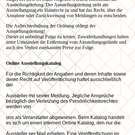
Ausstellungsleitung. Der Ausstellungsleitung steht am
Ausstellungstag ein Hausrecht zu und hat das Recht, über die
Annahme oder Zurückweisung von Meldungen zu entscheiden.
Die Aufrechterhaltung der Ordnung obliegt der
Ausstellungsleitung!
Dieser ist unbedingt Folge zu leisten. Zuwiderhandlungen haben
unter Umständen die Entfernung vom Ausstellungsgelände und
auch den Verlust zuerkannter Preise zur Folge.
Online Ausstellungskatalog
Für die Richtigkeit der Angaben und deren Inhalte sowie
deren Recht auf Veröffentlichung haftet ausschließlich
der
Aussteller mit seiner Meldung. Jegliche Ansprüche
bezüglich der Verletzung des Persönlichkeitsrechtes
werden von
uns als Veranstalter abgewiesen. Beim Katalog handelt
es sich um einen internen Online Katalog, den nur die
Aussteller per Mail erhalten. Eine Veröffentlichung im