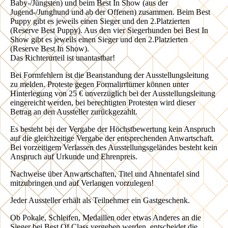
Baby-/Jüngsten) und beim Best In Show (aus der
Jugend-/Junghund und ab der Offenen) zusammen. Beim Best
Puppy gibt es jeweils einen Sieger und den 2.Platzierten
(Reserve Best Puppy). Aus den vier Siegerhunden bei Best In
Show gibt es jeweils einen Sieger und den 2.Platzierten
(Reserve Best In Show).
Das Richterurteil ist unantastbar!
Bei Formfehlern ist die Beanstandung der Ausstellungsleitung
zu melden. Proteste gegen Formalirrtümer können unter
Hinterlegung von 25 € unverzüglich bei der Ausstellungsleitung
eingereicht werden, bei berechtigten Protesten wird dieser
Betrag an den Aussteller zurückgezahlt.
Es besteht bei der Vergabe der Höchstbewertung kein Anspruch
auf die gleichzeitige Vergabe der entsprechenden Anwartschaft.
Bei vorzeitigem Verlassen des Ausstellungsgeländes besteht kein
Anspruch auf Urkunde und Ehrenpreis.
Nachweise über Anwartschaften, Titel und Ahnentafel sind
mitzubringen und auf Verlangen vorzulegen!
Jeder Aussteller erhält als Teilnehmer ein Gastgeschenk.
Ob Pokale, Schleifen, Medaillen oder etwas Anderes an die
Sieger bei Best Of Class vergeben werden, entscheidet die