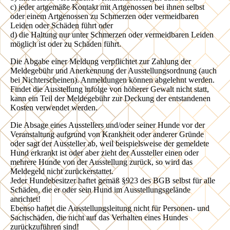
c) jeder artgemäße Kontakt mit Artgenossen bei ihnen selbst
oder einem Artgenossen zu Schmerzen oder vermeidbaren
Leiden oder Schäden führt oder
d) die Haltung nur unter Schmerzen oder vermeidbaren Leiden
möglich ist oder zu Schäden führt.
Die Abgabe einer Meldung verpflichtet zur Zahlung der
Meldegebühr und Anerkennung der Ausstellungsordnung (auch
bei Nichterscheinen). Anmeldungen können abgelehnt werden.
Findet die Ausstellung infolge von höherer Gewalt nicht statt,
kann ein Teil der Meldegebühr zur Deckung der entstandenen
Kosten verwendet werden.
Die Absage eines Ausstellers und/oder seiner Hunde vor der
Veranstaltung aufgrund von Krankheit oder anderer Gründe
oder sagt der Aussteller ab, weil beispielsweise der gemeldete
Hund erkrankt ist oder aber zieht der Aussteller einen oder
mehrere Hunde von der Ausstellung zurück, so wird das
Meldegeld nicht zurückerstattet.
Jeder Hundebesitzer haftet gemäß §923 des BGB selbst für alle
Schäden, die er oder sein Hund im Ausstellungsgelände
anrichtet!
Ebenso haftet die Ausstellungsleitung nicht für Personen- und
Sachschäden, die nicht auf das Verhalten eines Hundes
zurückzuführen sind!